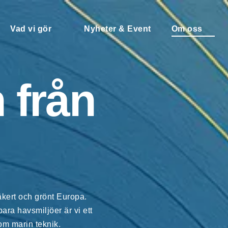
Vad vi gör
Nyheter & Event
Om oss
 från
äkert och grönt Europa.
ara havsmiljöer är vi ett
nom marin teknik.